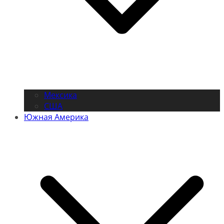
Мексика
США
Южная Америка