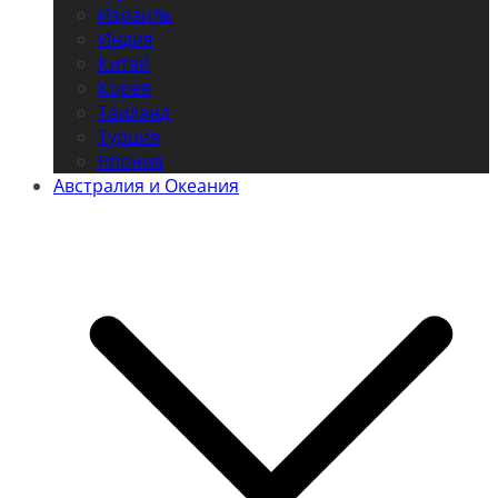
Израиль
Индия
Китай
Корея
Таиланд
Турция
Япония
Австралия и Океания