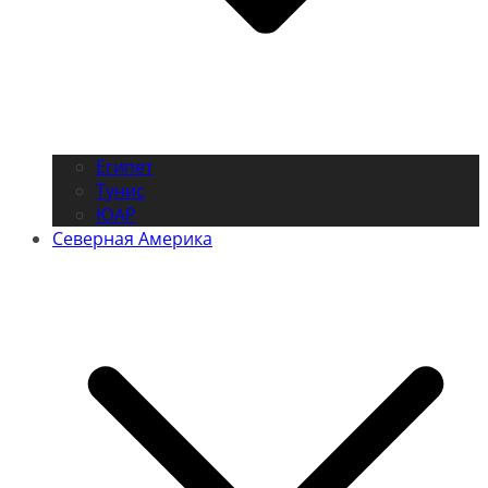
Египет
Тунис
ЮАР
Северная Америка