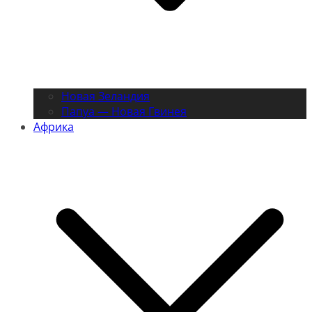
Новая Зеландия
Папуа — Новая Гвинея
Африка