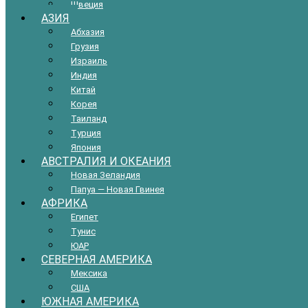
Швеция
АЗИЯ
Абхазия
Грузия
Израиль
Индия
Китай
Корея
Таиланд
Турция
Япония
АВСТРАЛИЯ И ОКЕАНИЯ
Новая Зеландия
Папуа — Новая Гвинея
АФРИКА
Египет
Тунис
ЮАР
СЕВЕРНАЯ АМЕРИКА
Мексика
США
ЮЖНАЯ АМЕРИКА