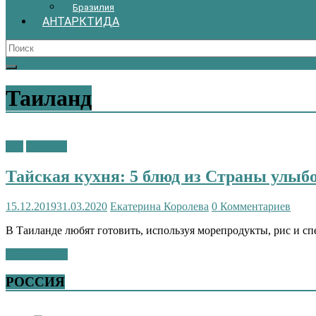
Бразилия
АНТАРКТИДА
Таиланд
Еда
Таиланд
Тайская кухня: 5 блюд из Страны улыб
15.12.2019
31.03.2020
Екатерина Королева
0 Комментариев
В Таиланде любят готовить, используя морепродукты, рис и с
Читать далее
РОССИЯ