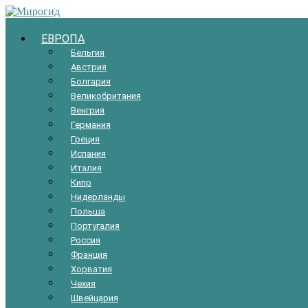
Мирогид
ЕВРОПА
Бельгия
Путеводитель
Австрия
по
Болгария
планете
Великобритания
Земля
Венгрия
Германия
Греция
Испания
Италия
Кипр
Нидерланды
Польша
Португалия
Россия
Франция
Хорватия
Чехия
Швейцария