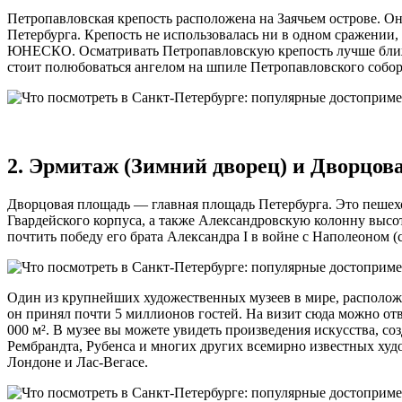
Петропавловская крепость расположена на Заячьем острове. О
Петербурга. Крепость не использовалась ни в одном сражении,
ЮНЕСКО. Осматривать Петропавловскую крепость лучше ближе
стоит полюбоваться ангелом на шпиле Петропавловского собора
2. Эрмитаж (Зимний дворец) и Дворцов
Дворцовая площадь — главная площадь Петербурга. Это пешеход
Гвардейского корпуса, а также Александровскую колонну высот
почтить победу его брата Александра I в войне с Наполеоном 
Один из крупнейших художественных музеев в мире, расположе
он принял почти 5 миллионов гостей. На визит сюда можно отв
000 м². В музее вы можете увидеть произведения искусства, с
Рембрандта, Рубенса и многих других всемирно известных худо
Лондоне и Лас-Вегасе.