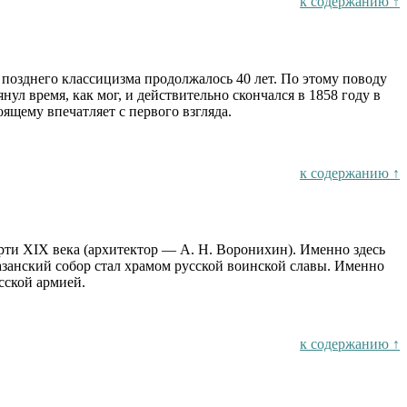
к содержанию ↑
позднего классицизма продолжалось 40 лет. По этому поводу
нул время, как мог, и действительно скончался в 1858 году в
оящему впечатляет с первого взгляда.
к содержанию ↑
рти XIX века (архитектор — А. Н. Воронихин). Именно здесь
азанский собор стал храмом русской воинской славы. Именно
сской армией.
к содержанию ↑