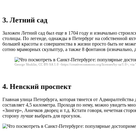
3. Летний сад
Заложен Летний сад был еще в 1704 году и изначально строилс
столицы. По легенде, однажды в Петербург на собственной яхт
большей красоты и совершенства в жизни просто быть не может
сотню мраморных скульптур, а также 8 фонтанов (изначально, д
George Shuklin, CC BY-SA 1.0 <https://creativecommons.org/licenses/by-sa/1.0>, v
4. Невский проспект
Главная улица Петербурга, которая тянется от Адмиралтейства
составляет 4,5 километра. Проходя по нему, можно увидеть м
«Зингер», Аничков дворец и т.д. Кстати говоря, нечетная сторо
сторону лучше выбрать для прогулок.