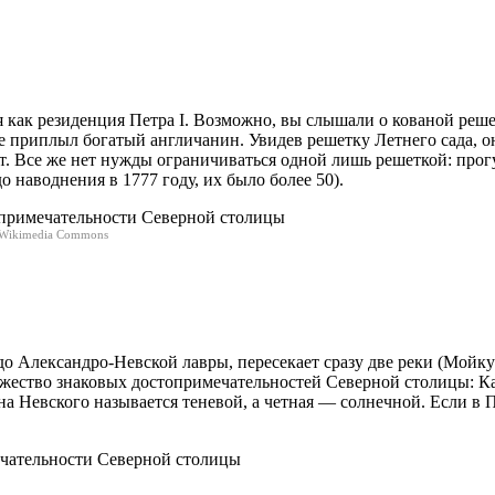
я как резиденция Петра I. Возможно, вы слышали о кованой реше
е приплыл богатый англичанин. Увидев решетку Летнего сада, он
. Все же нет нужды ограничиваться одной лишь решеткой: прогу
о наводнения в 1777 году, их было более 50).
ia Wikimedia Commons
 до Александро-Невской лавры, пересекает сразу две реки (Мойк
ножество знаковых достопримечательностей Северной столицы: К
на Невского называется теневой, а четная — солнечной. Если в П