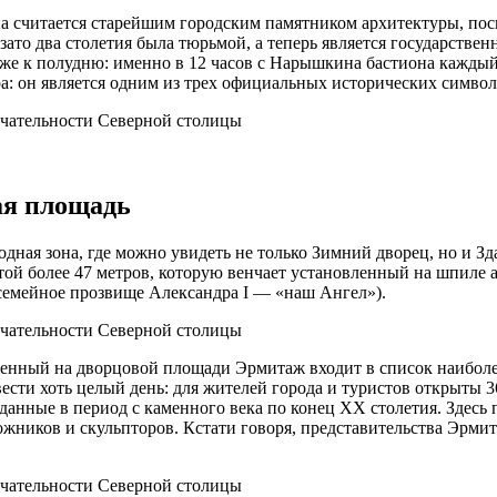
на считается старейшим городским памятником архитектуры, пос
 зато два столетия была тюрьмой, а теперь является государств
 к полудню: именно в 12 часов с Нарышкина бастиона каждый 
: он является одним из трех официальных исторических символо
ая площадь
ная зона, где можно увидеть не только Зимний дворец, но и Зд
ой более 47 метров, которую венчает установленный на шпиле а
(семейное прозвище Александра I — «наш Ангел»).
нный на дворцовой площади Эрмитаж входит в список наиболее 
ести хоть целый день: для жителей города и туристов открыты 
озданные в период с каменного века по конец XX столетия. Здес
жников и скульпторов. Кстати говоря, представительства Эрмит