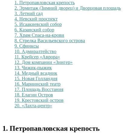
1. Петропавловская крепость
2. Эрмитаж (Зимний дворец) и Дворцовая площадь
3. Летний сад
4. Невский проспект
5. Исаакиевский собор
6. Казанский собор
7. Храм Спаса-на-крови
8. Стрелка Васильевского острова
9. Сфинксы
10. Адмиралтейство
11. Крейсер «Аврора»
12. Дом компании «Зингер»
13. Чижик-пыжик
14. Медный всадник
15. Новая Голландия
16. Мариинский театр
17. Площадь Восстания
18. Елагин Остров
19. Крестовский остров
20. «Лахта-центр»
1. Петропавловская крепость