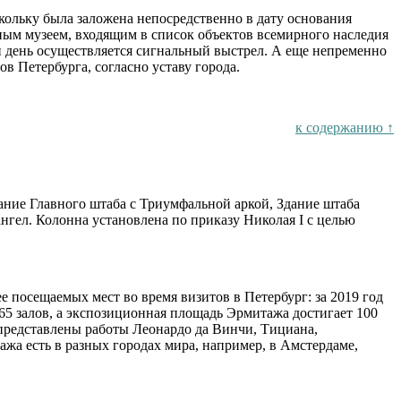
кольку была заложена непосредственно в дату основания
енным музеем, входящим в список объектов всемирного наследия
день осуществляется сигнальный выстрел. А еще непременно
в Петербурга, согласно уставу города.
к содержанию ↑
ание Главного штаба с Триумфальной аркой, Здание штаба
нгел. Колонна установлена по приказу Николая I с целью
посещаемых мест во время визитов в Петербург: за 2019 год
365 залов, а экспозиционная площадь Эрмитажа достигает 100
ь представлены работы Леонардо да Винчи, Тициана,
ажа есть в разных городах мира, например, в Амстердаме,