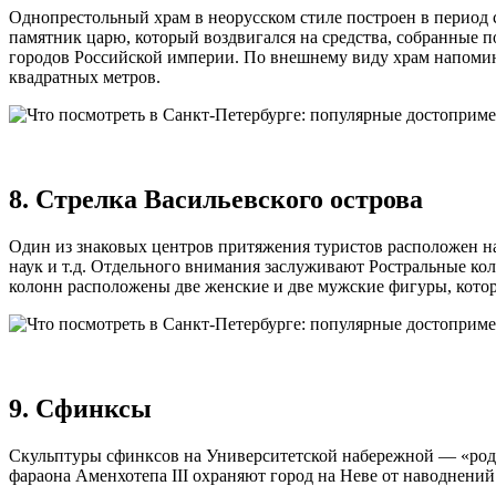
Однопрестольный храм в неорусском стиле построен в период с
памятник царю, который воздвигался на средства, собранные п
городов Российской империи. По внешнему виду храм напомин
квадратных метров.
8. Стрелка Васильевского острова
Один из знаковых центров притяжения туристов расположен на
наук и т.д. Отдельного внимания заслуживают Ростральные ко
колонн расположены две женские и две мужские фигуры, котор
9. Сфинксы
Скульптуры сфинксов на Университетской набережной — «родо
фараона Аменхотепа III охраняют город на Неве от наводнений и