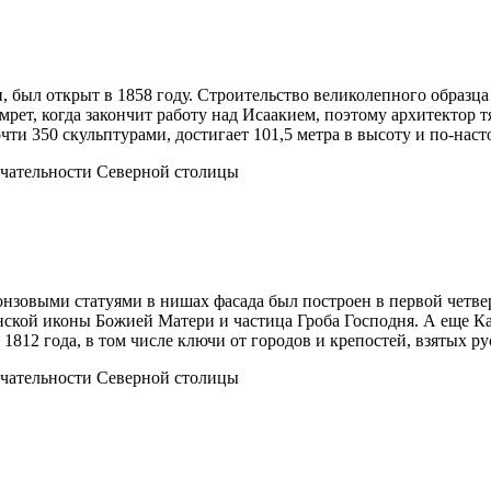
был открыт в 1858 году. Строительство великолепного образца 
рет, когда закончит работу над Исаакием, поэтому архитектор тя
ти 350 скульптурами, достигает 101,5 метра в высоту и по-наст
нзовыми статуями в нишах фасада был построен в первой четве
анской иконы Божией Матери и частица Гроба Господня. А еще К
812 года, в том числе ключи от городов и крепостей, взятых ру