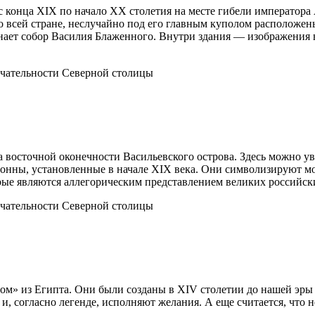
 конца XIX по начало XX столетия на месте гибели императора 
о всей стране, неслучайно под его главным куполом расположен
ает собор Василия Блаженного. Внутри здания — изображения в
 восточной оконечности Васильевского острова. Здесь можно ув
лонны, установленные в начале XIX века. Они символизируют мо
ые являются аллегорическим представлением великих российски
м» из Египта. Они были созданы в XIV столетии до нашей эры 
, согласно легенде, исполняют желания. А еще считается, что нел