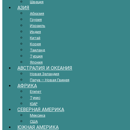
Швеция
АЗИЯ
Абхазия
Грузия
Израиль
Индия
Китай
Корея
Таиланд
Турция
Япония
АВСТРАЛИЯ И ОКЕАНИЯ
Новая Зеландия
Папуа — Новая Гвинея
АФРИКА
Египет
Тунис
ЮАР
СЕВЕРНАЯ АМЕРИКА
Мексика
США
ЮЖНАЯ АМЕРИКА