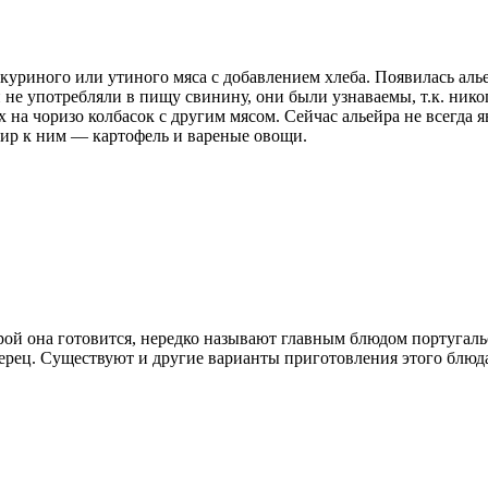
 куриного или утиного мяса с добавлением хлеба. Появилась ал
не употребляли в пищу свинину, они были узнаваемы, т.к. нико
 на чоризо колбасок с другим мясом. Сейчас альейра не всегда 
нир к ним — картофель и вареные овощи.
рой она готовится, нередко называют главным блюдом португаль
ерец. Существуют и другие варианты приготовления этого блюда