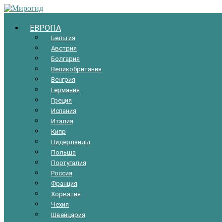
Мирогид
ЕВРОПА
Бельгия
Путеводитель
Австрия
по
Болгария
планете
Великобритания
Земля
Венгрия
Германия
Греция
Испания
Италия
Кипр
Нидерланды
Польша
Португалия
Россия
Франция
Хорватия
Чехия
Швейцария