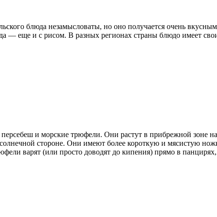
льского блюда незамысловаты, но оно получается очень вкусны
да — еще и с рисом. В разных регионах страны блюдо имеет сво
персебеш и морские трюфели. Они растут в прибрежной зоне на 
 солнечной стороне. Они имеют более короткую и мясистую нож
юфели варят (или просто доводят до кипения) прямо в панцирях