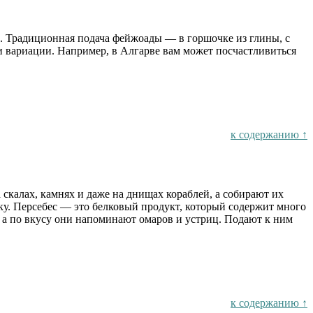
м. Традиционная подача фейжоады — в горшочке из глины, с
и вариации. Например, в Алгарве вам может посчастливиться
к содержанию ↑
скалах, камнях и даже на днищах кораблей, а собирают их
ку. Персебес — это белковый продукт, который содержит много
, а по вкусу они напоминают омаров и устриц. Подают к ним
к содержанию ↑