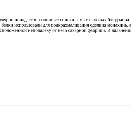
егулярно попадает в различные списки самых вкусных блюд мир
е белки использовали для подкрахмаливания одеяния монахинь, а
положенной неподалеку от него сахарной фабрики. В дальнейш