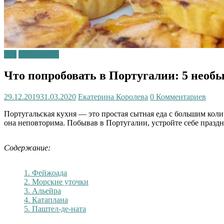
Еда
Португалия
Что попробовать в Португалии: 5 необ
29.12.2019
31.03.2020
Екатерина Королева
0 Комментариев
Португальская кухня — это простая сытная еда с большим кол
она неповторима. Побывав в Португалии, устройте себе праздн
Содержание:
1. Фейжоада
2. Морские уточки
3. Альейра
4. Катаплана
5. Паштел-де-ната