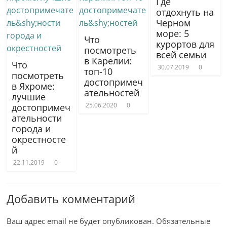
Где
отдохнуть на
Черном
море: 5
Что
курортов для
посмотреть
всей семьи
в Карелии:
Что
30.07.2019
0
топ-10
посмотреть
достопримеч
в Яхроме:
атель­ностей
лучшие
25.06.2020
0
достопримеч
атель­ности
города и
окрестносте
й
22.11.2019
0
Добавить комментарий
Ваш адрес email не будет опубликован.
Обязательные