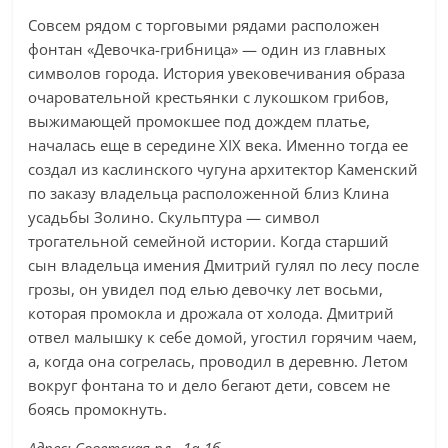
Совсем рядом с торговыми рядами расположен
фонтан «Девочка-грибница» — один из главных
символов города. История увековечивания образа
очаровательной крестьянки с лукошком грибов,
выжимающей промокшее под дождем платье,
началась еще в середине XIX века. Именно тогда ее
создал из каслинского чугуна архитектор Каменский
по заказу владельца расположенной близ Клина
усадьбы Золино. Скульптура — символ
трогательной семейной истории. Когда старший
сын владельца имения Дмитрий гулял по лесу после
грозы, он увидел под елью девочку лет восьми,
которая промокла и дрожала от холода. Дмитрий
отвел малышку к себе домой, угостил горячим чаем,
а, когда она согрелась, проводил в деревню. Летом
вокруг фонтана то и дело бегают дети, совсем не
боясь промокнуть.